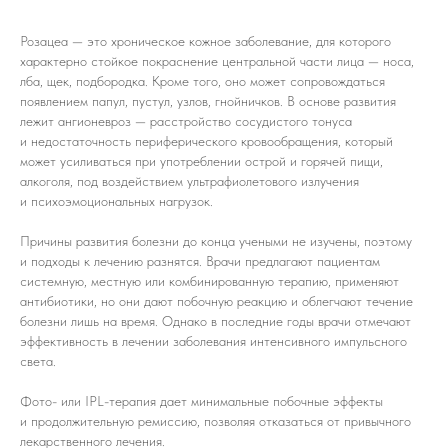
Розацеа — это хроническое кожное заболевание, для которого
характерно стойкое покраснение центральной части лица — носа,
лба, щек, подбородка. Кроме того, оно может сопровождаться
появлением папул, пустул, узлов, гнойничков. В основе развития
лежит ангионевроз — расстройство сосудистого тонуса
и недостаточность периферического кровообращения, который
может усиливаться при употреблении острой и горячей пищи,
алкоголя, под воздействием ультрафиолетового излучения
и психоэмоциональных нагрузок.
Причины развития болезни до конца учеными не изучены, поэтому
и подходы к лечению разнятся. Врачи предлагают пациентам
системную, местную или комбинированную терапию, применяют
антибиотики, но они дают побочную реакцию и облегчают течение
болезни лишь на время. Однако в последние годы врачи отмечают
эффективность в лечении заболевания интенсивного импульсного
света.
Фото- или IPL-терапия дает минимальные побочные эффекты
и продолжительную ремиссию, позволяя отказаться от привычного
лекарственного лечения.