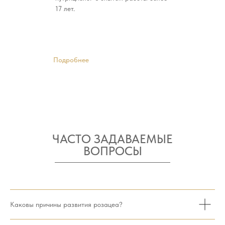
17 лет.
Подробнее
ХОТИТЕ ОПРЕДЕЛИТЬСЯ
И ПОДОБРАТЬ ПРОЦЕДУРУ?
МЫ ПОМОЖЕМ!
ЧАСТО ЗАДАВАЕМЫЕ
ВОПРОСЫ
Оставьте заявку и мы свяжемся
с вами в ближайшее время.
ОНЛАЙН ЗАПИСЬ
Каковы причины развития розацеа?