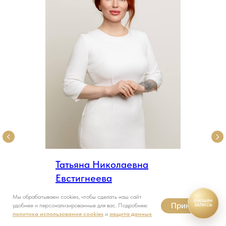
Татьяна Николаевна
Евстигнеева
Косметолог, дерматовенеролог ,
Мы обрабатываем cookies, чтобы сделать наш сайт
ОНЛАЙН
Принять
эксперт и тренер нитевого
удобнее и персонализированные для вас. Подробнее:
ЗАПИСЬ
политика использования cookies
и
защита данных
лифтинга, эндокринолог,