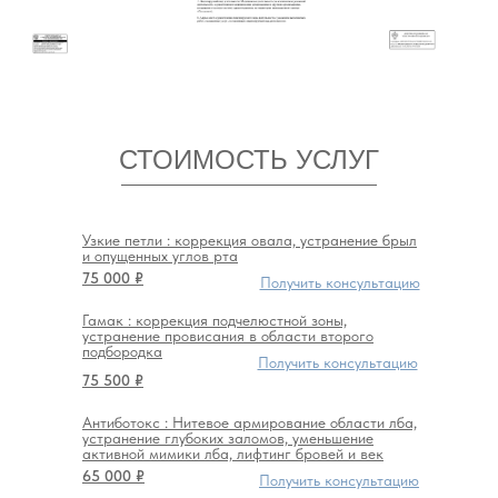
СТОИМОСТЬ УСЛУГ
Узкие петли : коррекция овала, устранение брыл
и опущенных углов рта
75 000 ₽
Получить консультацию
Гамак : коррекция подчелюстной зоны,
устранение провисания в области второго
подбородка
Получить консультацию
75 500 ₽
Антиботокс : Нитевое армирование области лба,
устранение глубоких заломов, уменьшение
активной мимики лба, лифтинг бровей и век
65 000 ₽
Получить консультацию