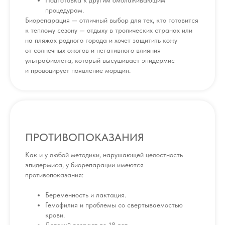
Подготовка к другим омолаживающим
процедурам.
Биорепарация — отличный выбор для тех, кто готовится
к теплому сезону — отдыху в тропических странах или
на пляжах родного города и хочет защитить кожу
от солнечных ожогов и негативного влияния
ультрафиолета, который высушивает эпидермис
и провоцирует появление морщин.
ПРОТИВОПОКАЗАНИЯ
Как и у любой методики, нарушающей целостность
эпидермиса, у биорепарации имеются
противопоказания:
Беременность и лактация.
Гемофилия и проблемы со свертываемостью
крови.