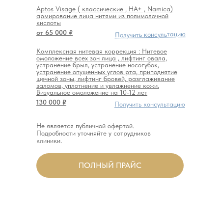
Aptos Visage ( классические , НА+ , Namica)
армирование лица нитями из полимолочной
кислоты
от 65 000 ₽
Получить консультацию
Комплексная нитевая коррекция : Нитевое
омоложение всех зон лица , лифтинг овала,
устранение брыл, устранение носогубок,
устранение опущенных углов рта, приподнятие
щечной зоны, лифтинг бровей, разглаживание
заломов, уплотнение и увлажнение кожи.
Визуальное омоложение на 10-12 лет
130 000 ₽
Получить консультацию
Не является публичной офертой.
Подробности уточняйте у сотрудников
клиники.
ПОЛНЫЙ ПРАЙС